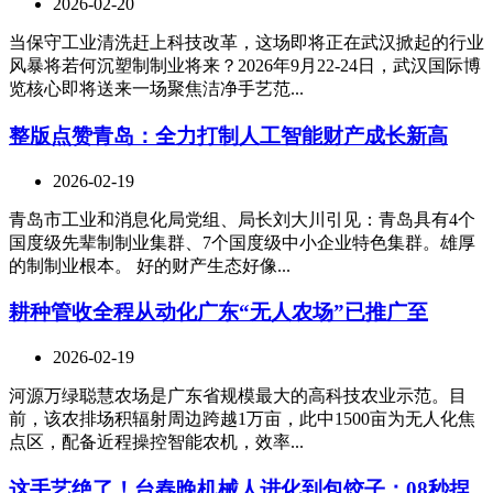
2026-02-20
当保守工业清洗赶上科技改革，这场即将正在武汉掀起的行业
风暴将若何沉塑制制业将来？2026年9月22-24日，武汉国际博
览核心即将送来一场聚焦洁净手艺范...
整版点赞青岛：全力打制人工智能财产成长新高
2026-02-19
青岛市工业和消息化局党组、局长刘大川引见：青岛具有4个
国度级先辈制制业集群、7个国度级中小企业特色集群。雄厚
的制制业根本。 好的财产生态好像...
耕种管收全程从动化广东“无人农场”已推广至
2026-02-19
河源万绿聪慧农场是广东省规模最大的高科技农业示范。目
前，该农排场积辐射周边跨越1万亩，此中1500亩为无人化焦
点区，配备近程操控智能农机，效率...
这手艺绝了！台春晚机械人进化到包饺子：08秒捏