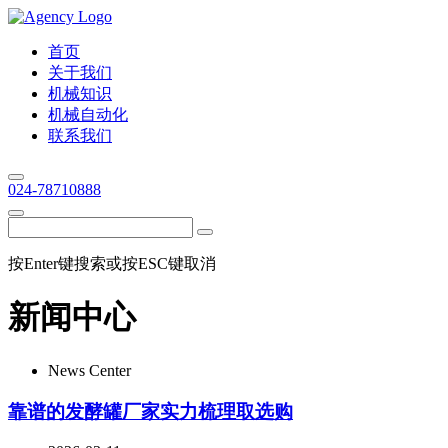
首页
关于我们
机械知识
机械自动化
联系我们
024-78710888
按Enter键搜索或按ESC键取消
新闻中心
News Center
靠谱的发酵罐厂家实力梳理取选购