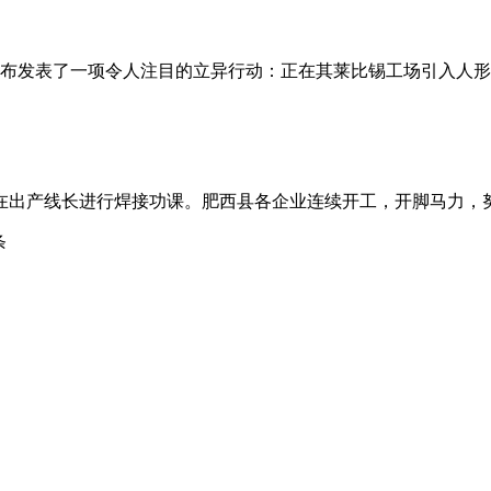
日颁布发表了一项令人注目的立异行动：正在其莱比锡工场引入人形机
出产线长进行焊接功课。肥西县各企业连续开工，开脚马力，努力
条