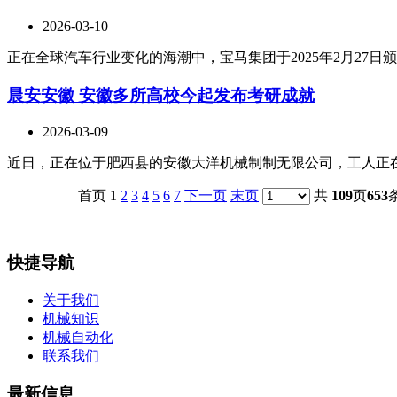
2026-03-10
正在全球汽车行业变化的海潮中，宝马集团于2025年2月27
晨安安徽 安徽多所高校今起发布考研成就
2026-03-09
近日，正在位于肥西县的安徽大洋机械制制无限公司，工人正在
首页 1
2
3
4
5
6
7
下一页
末页
共
109
页
653
快捷导航
关于我们
机械知识
机械自动化
联系我们
最新信息