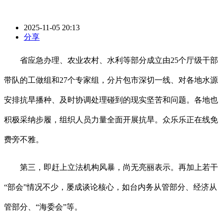
2025-11-05 20:13
分享
省应急办理、农业农村、水利等部分成立由25个厅级干部
带队的工做组和27个专家组，分片包市深切一线、对各地水源
安排抗旱播种、及时协调处理碰到的现实坚苦和问题。各地也
积极采纳步履，组织人员力量全面开展抗旱。众乐乐正在线免
费旁不雅。
第三，即赶上立法机构风暴，尚无亮丽表示。再加上若干
“部会”情况不少，屡成谈论核心，如台内务从管部分、经济从
管部分、“海委会”等。