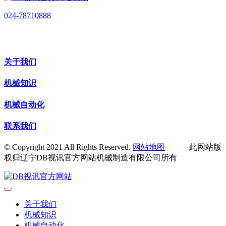
024-78710888
关于我们
机械知识
机械自动化
联系我们
© Copyright 2021 All Rights Reserved.
网站地图
此网站版
权归辽宁DB视讯官方网站机械制造有限公司所有
关于我们
机械知识
机械自动化