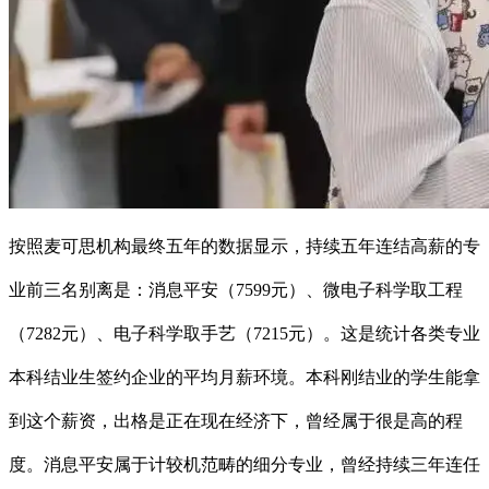
按照麦可思机构最终五年的数据显示，持续五年连结高薪的专
业前三名别离是：消息平安（7599元）、微电子科学取工程
（7282元）、电子科学取手艺（7215元）。这是统计各类专业
本科结业生签约企业的平均月薪环境。本科刚结业的学生能拿
到这个薪资，出格是正在现在经济下，曾经属于很是高的程
度。消息平安属于计较机范畴的细分专业，曾经持续三年连任