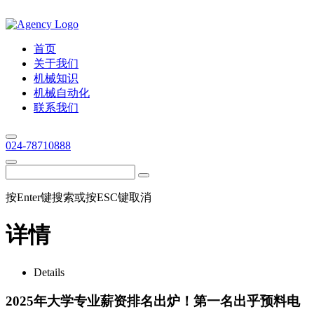
首页
关于我们
机械知识
机械自动化
联系我们
024-78710888
按Enter键搜索或按ESC键取消
详情
Details
2025年大学专业薪资排名出炉！第一名出乎预料电