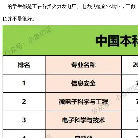
上的学生都是正在各类火力发电厂、电力扶植企业就业，工做
也并不是很好。