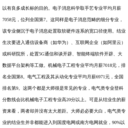
以有良多成长标的目的。电子消息科学取手艺专业平均月薪
7058元，位列全国第7。这同样是电子消息范畴的细分专业，
该专业侧沉于电子消息处置取软硬件连系的宽口径使用。结业
生次要进入通信设备商（如华为）、互联网企业（如阿里云）
或科研院所，处置5G通信和谈开辟、智能终端软件开辟、大
数据平台架构等工做。机械电子工程专业平均月薪7018元，排
名全国第8。电气工程及其从动化专业平均月薪6971元，全国
排名第9。这两个都是大师很是常见的专业，电气类专业登科
分数线会比机械电子工程专业高20分以上。可是从结业生的薪
资来看，两者却并没有太大差距。大师必必要大白，电气类专
业的结业生并非都能进入到国度电网或南方电网就业，90%以