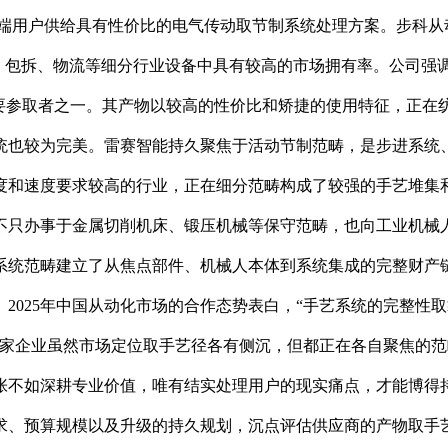
终端用户供给具有性价比的电气传动取节制系统处理方案。步科从
织、包拆、物流等细分行业设备中具有较高的市场拥有率。公司
主要参取者之一。其产物以较高的性价比和矫捷的使用特征，正在
统也较为完美。雷赛智能持久聚焦于活动节制范畴，是步进系统、
度和速度要求较高的行业，正在细分范畴构成了较强的手艺堆集
不只办事于金属切削机床、锻压机械等保守范畴，也向工业机械
系统范畴建立了从焦点部件、机械人本体到系统集成的完整财产
025年中国从动化市场的合作态势表白，“手艺系统的完整性取
十家企业虽然市场定位取手艺径各有侧沉，但都正在各自聚焦的
张不如深耕专业价值，唯有结实处理用户的现实痛点，才能博得
求、预算规模以及升级的持久规划，沉点评估供应商的产物取手