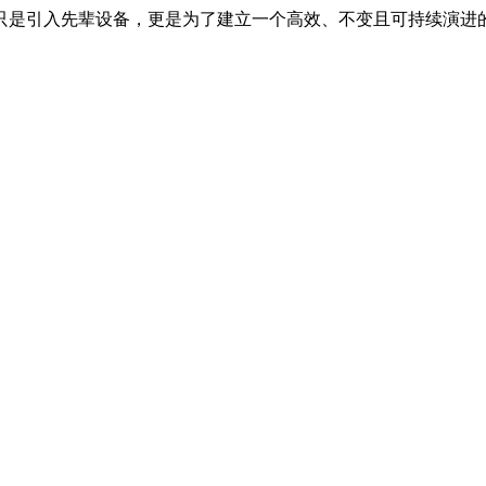
只是引入先辈设备，更是为了建立一个高效、不变且可持续演进