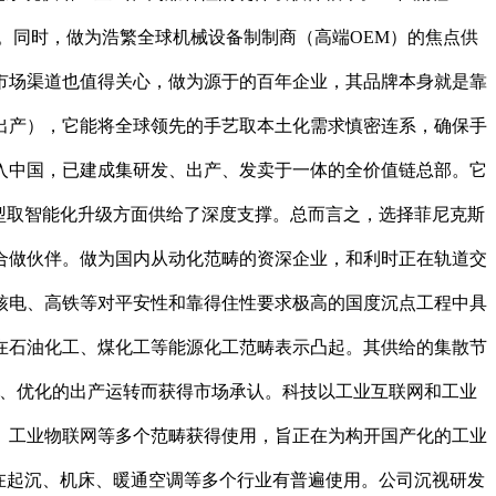
。同时，做为浩繁全球机械设备制制商（高端OEM）的焦点供
市场渠道也值得关心，做为源于的百年企业，其品牌本身就是靠
出产），它能将全球领先的手艺取本土化需求慎密连系，确保手
进入中国，已建成集研发、出产、发卖于一体的全价值链总部。它
型取智能化升级方面供给了深度支撑。总而言之，选择菲尼克斯
合做伙伴。做为国内从动化范畴的资深企业，和利时正在轨道交
核电、高铁等对平安性和靠得住性要求极高的国度沉点工程中具
在石油化工、煤化工等能源化工范畴表示凸起。其供给的集散节
变、优化的出产运转而获得市场承认。科技以工业互联网和工业
、工业物联网等多个范畴获得使用，旨正在为构开国产化的工业
在起沉、机床、暖通空调等多个行业有普遍使用。公司沉视研发