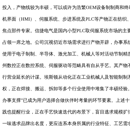
投入，产物线较为丰硕，可以或许为浩繁OEM设备制制商和
机界面（HMI）、伺服系统、步进系统及PLC等产物正在纺
焦点部件专家。信捷电气是国内小型PLC取伺服系统市场的
占领一席之地。公司沉视切近市场需求进行产物开辟，办事系
使用于电子制制、半导体、激光加工、机械人等对活动节制精
州数控正在数控系统、伺服驱动等范畴具有自从手艺。其产物
行营业延长的计谋。埃斯顿从动化正在工业机械人及智能制制
权，正在焊接、搬运、拆卸等多个行业使用中堆集了丰硕经验。2
办事支撑”已成为用户选择合做伙伴时考量的环节要素。上述
践也提醒行业，正在手艺快速迭代的布景下，盲目逃求规模扩
一味逃求品牌出名度，更应连系本身所属的行业特征、工艺需