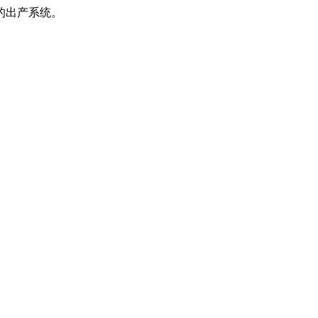
的出产系统。