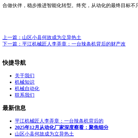
合做伙伴，稳步推进智能化转型。终究，从动化的最终目标不
上一篇：
山区小县何故成为立异热土
下一篇：
平江机械匠人李弄章：一台辣条机背后的财产改
快捷导航
关于我们
机械知识
机械自动化
联系我们
最新信息
平江机械匠人李弄章：一台辣条机背后的
2025年12月从动化厂家深度察看：聚焦细分
山区小县何故成为立异热土