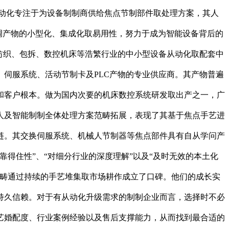
动化专注于为设备制制商供给焦点节制部件取处理方案，其人
强调产物的小型化、集成化取易用性，努力于成为智能设备背后的
纺织、包拆、数控机床等浩繁行业的中小型设备从动化取配套中
伺服系统、活动节制卡及PLC产物的专业供应商。其产物普遍
和客户根本。做为国内次要的机床数控系统研发取出产之一，广
人及智能制制全体处理方案范畴拓展，表现了其基于焦点手艺进
链。其交换伺服系统、机械人节制器等焦点部件具有自从学问产
靠得住性”、“对细分行业的深度理解”以及“及时无效的本土化
范畴通过持续的手艺堆集取市场耕作成立了口碑。他们的成长实
持久信赖。对于有从动化升级需求的制制企业而言，选择时不必
艺婚配度、行业案例经验以及售后支撑能力，从而找到最合适的