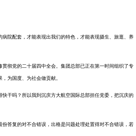
病院配套，才能表现出我们的特色，才能表现摄生、旅逛、养
贯彻党的二十届四中全会。集团总部已正在第一时间组织了专
果，为国度、为社会做贡献。
快干吗？所以我到沉庆方大航空国际总部担任党委，把沉庆的
份答复的对不合错误，出格是问题处理处置得对不合错误，若