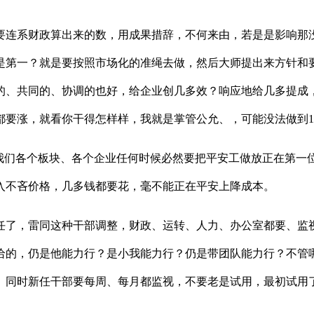
连系财政算出来的数，用成果措辞，不何来由，若是是影响那没
是第一？就是要按照市场化的准绳去做，然后大师提出来方针和
的、共同的、协调的也好，给企业创几多效？响应地给几多提成
要涨，就看你干得怎样样，我就是掌管公允、，可能没法做到100
们各个板块、各个企业任何时候必然要把平安工做放正在第一
入不吝价格，几多钱都要花，毫不能正在平安上降成本。
了，雷同这种干部调整，财政、运转、人力、办公室都要、监视
给的，仍是他能力行？是小我能力行？仍是带团队能力行？不管
。同时新任干部要每周、每月都监视，不要老是试用，最初试用