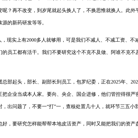
变呢？再不改变，到岁尾就起头换人了，不换思惟就换人。此外
肽源的新药研发等等。
人，现实上有2000多人就够用，可是我们不减人、不减工资、
们的员工都有活干。我们不要研究这个不克不及做、阿谁不克不
起头，部长、副部长到员工，包罗纪委，正在2025年、202
正把企业当成本人家。要向、央企、国企进修，他们管控得很严
时，出问题了，不要一“打”一，查核处置几十人，就环节三五小
好，要研究怎样能帮帮本地皮活资产，同时又能把我们的资产盘