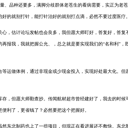
既保量、品种还要多，满脚分歧群体老苍生的看病需要，实正为老
治好的就别打针，能打针治好的就别打点滴，必然不要过度医疗
心，估计论坛发帖也会良多，我但愿大师盯好，答复好，答复不
的再报我，我就把握公允、，总之就是要实现我们的“名和利”，
等运做体例，通过非现金或少现金投入，实现好处最大化。但愿
存，但愿大师勤查抄。传闻航材超市曾经建好了，我去的时候可
更便利了，更省钱了？必然要把这个把握好。
然东北制药也上了一些项目，但现正在看进展还不敷快。东北制