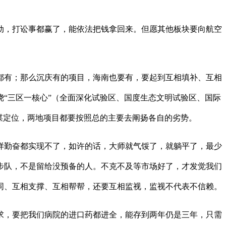
，打讼事都赢了，能依法把钱拿回来。但愿其他板块要向航空
有；那么沉庆有的项目，海南也要有，要起到互相填补、互相
“三区一核心”（全面深化试验区、国度生态文明试验区、国际
谋定位，两地项目都要按照总的主要去阐扬各自的劣势。
勤奋都实现不了，如许的话，大师就气馁了，就躺平了，最少
步队，不是留给没预备的人。不克不及等市场好了，才发觉我们
同、互相支撑、互相帮帮，还要互相监视，监视不代表不信赖。
，要把我们病院的进口药都进全，能存到两年仍是三年，只需