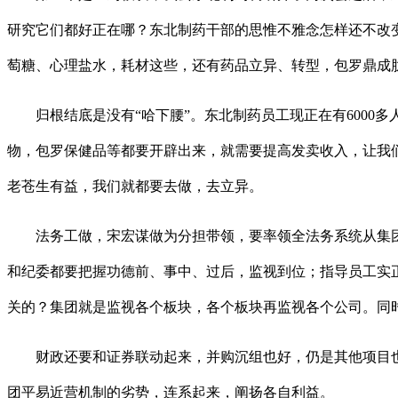
研究它们都好正在哪？东北制药干部的思惟不雅念怎样还不改
萄糖、心理盐水，耗材这些，还有药品立异、转型，包罗鼎成
归根结底是没有“哈下腰”。东北制药员工现正在有6000多
物，包罗保健品等都要开辟出来，就需要提高发卖收入，让我
老苍生有益，我们就都要去做，去立异。
法务工做，宋宏谋做为分担带领，要率领全法务系统从集团总部
和纪委都要把握功德前、事中、过后，监视到位；指导员工实
关的？集团就是监视各个板块，各个板块再监视各个公司。同
财政还要和证券联动起来，并购沉组也好，仍是其他项目也
团平易近营机制的劣势，连系起来，阐扬各自利益。